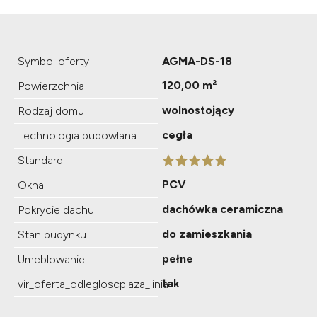
Symbol oferty
AGMA-DS-18
120,00 m²
Powierzchnia
wolnostojący
Rodzaj domu
cegła
Technologia budowlana
Standard
PCV
Okna
dachówka ceramiczna
Pokrycie dachu
do zamieszkania
Stan budynku
pełne
Umeblowanie
tak
vir_oferta_odlegloscplaza_linia