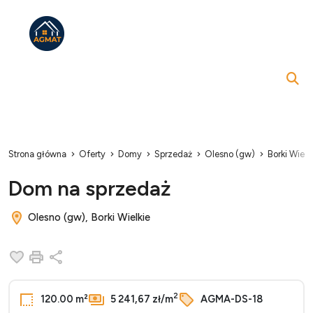
Strona główna
Oferty
Domy
Sprzedaż
Olesno (gw)
Borki Wielk
Dom na sprzedaż
Olesno (gw), Borki Wielkie
Dodaj do ulubionych
Drukuj
Udostępnij
2
120.00 m²
5 241,67 zł/m
AGMA-DS-18