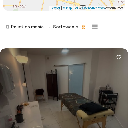
Leaflet
|
© MapTiler
©
OpenStreetMap
contributors
Pokaż na mapie
Sortowanie
tabela
lista
Dodaj