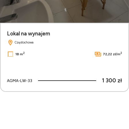
Lokal na wynajem
Częstochowa
2
2
18 m
72,22 zł/m
1 300 zł
AGMA-LW-33