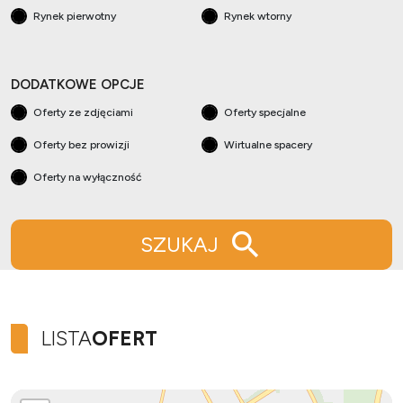
Rynek pierwotny
Rynek wtorny
DODATKOWE OPCJE
Oferty ze zdjęciami
Oferty specjalne
Oferty bez prowizji
Wirtualne spacery
Oferty na wyłączność
SZUKAJ
LISTA
OFERT