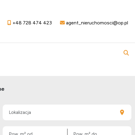
+48 728 474 423
agent_nieruchomosci@op.pl
ne