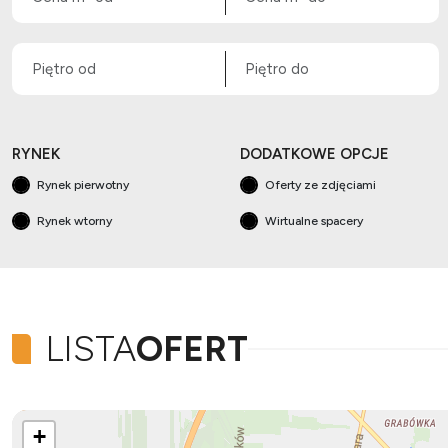
RYNEK
DODATKOWE OPCJE
Rynek pierwotny
Oferty ze zdjęciami
Rynek wtorny
Wirtualne spacery
LISTA
OFERT
+