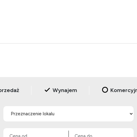
przedaż
Wynajem
Komercyj