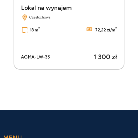
Lokal na wynajem
Częstochowa
2
2
18 m
72,22 zł/m
1 300 zł
AGMA-LW-33