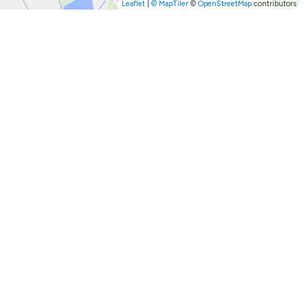
Leaflet
|
© MapTiler
©
OpenStreetMap
contributors
bionych