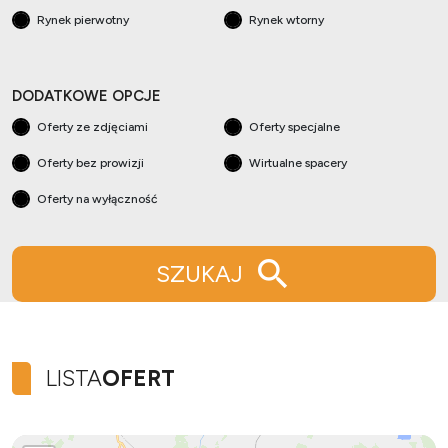
Rynek pierwotny
Rynek wtorny
DODATKOWE OPCJE
Oferty ze zdjęciami
Oferty specjalne
Oferty bez prowizji
Wirtualne spacery
Oferty na wyłączność
SZUKAJ
LISTA
OFERT