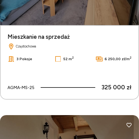
Mieszkanie na sprzedaż
Częstochowa
2
2
3 Pokoje
52 m
6 250,00 zł/m
325 000 zł
AGMA-MS-25
Dodaj