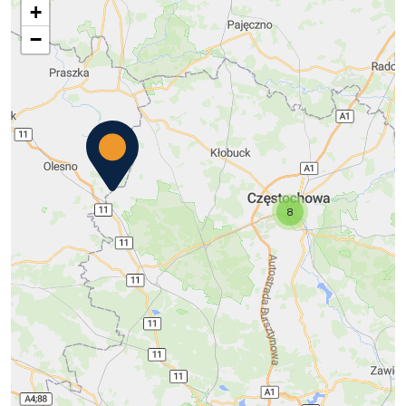
+
−
8