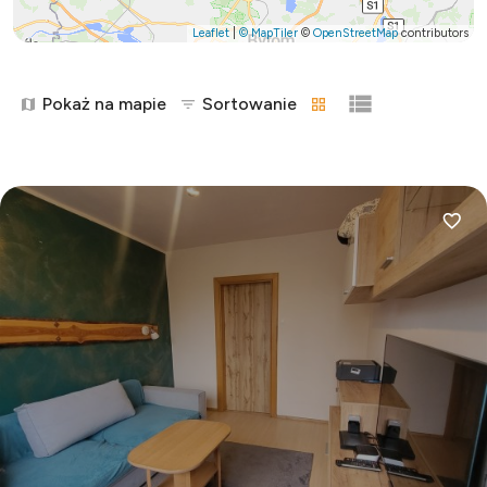
Leaflet
|
© MapTiler
©
OpenStreetMap
contributors
Pokaż na mapie
Sortowanie
tabela
lista
Dodaj