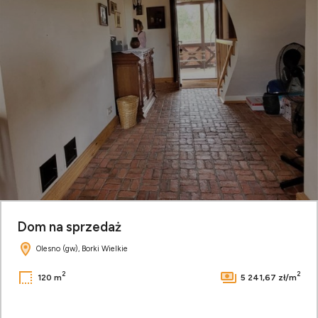
Dom na sprzedaż
Olesno (gw), Borki Wielkie
2
2
120 m
5 241,67 zł/m