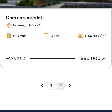
Dom na sprzedaż
Poczesna, Huta Stara B
2
2
5 Pokoje
124 m
5 322,58 zł/m
660 000 zł
AGMA-DS-4
1
2
prev
next